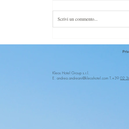
Scrivi un commento...
L'HOTEL GAARTEN
BENESSERE SPA ASIAGO,
ENTRA NELLA KLEOS
Priv
COLLECTION
Kleos Hotel Group s.r.l.
E.
andrea.andreani@kleosh
otel.com T.+39
02 3